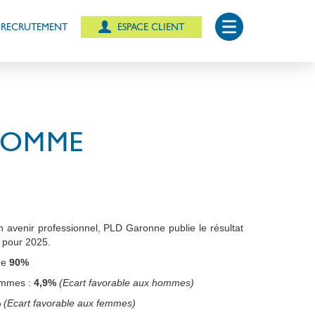
ESPACE CLIENT
RECRUTEMENT
-HOMME
on avenir professionnel, PLD Garonne publie le résultat
s pour 2025.
de
90%
hommes :
4,9%
(Ecart favorable aux hommes)
%
(Ecart favorable aux femmes)